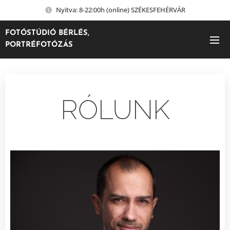
Nyitva: 8-22:00h (online) SZÉKESFEHÉRVÁR
FOTÓSTÚDIÓ BÉRLÉS,
PORTRÉFOTÓZÁS
RÓLUNK