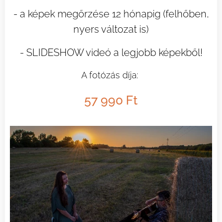
- a képek megőrzése 12 hónapig (felhőben,
nyers változat is)
- SLIDESHOW videó a legjobb képekből!
A fotózás díja:
57 990 Ft