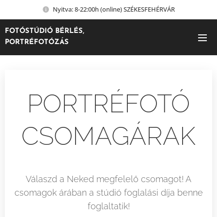
Nyitva: 8-22:00h (online) SZÉKESFEHÉRVÁR
FOTÓSTÚDIÓ BÉRLÉS,
PORTRÉFOTÓZÁS
PORTRÉFOTÓ
CSOMAGÁRAK
Válaszd a Neked megfelelő csomagot! A
csomagok árában a stúdió foglalási díja benne
foglaltatik!