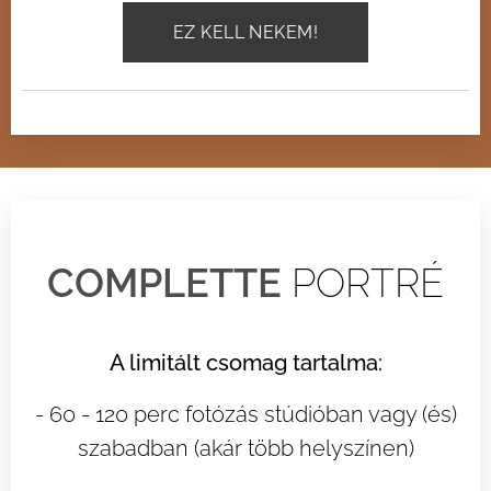
EZ KELL NEKEM!
COMPLETTE
PORTR
É
A limitált csomag tartalma:
- 60 - 120 perc fotózás stúdióban vagy (és)
szabadban (akár több helyszínen)