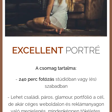
EXCELLENT
PORTRÉ
A csomag tartalma:
-
240 perc fotózás
stúdióban vagy (és)
szabadban
- Lehet családi, páros, glamour, portfólió a cél,
de akár céges weboldalon és reklámanyagon
való megjelenés, mindenképpen tökéletes,