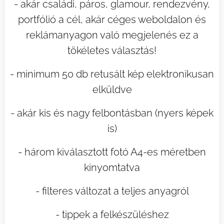
- akár családi, páros, glamour, rendezvény,
portfólió a cél, akár céges weboldalon és
reklámanyagon való megjelenés ez a
tökéletes választás!
- minimum 50 db retusált kép elektronikusan
elküldve
- akár kis és nagy felbontásban (nyers képek
is)
- három kiválasztott fotó A4-es méretben
kinyomtatva
- filteres változat a teljes anyagról
- tippek a felkészüléshez