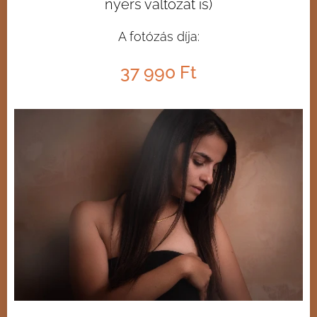
nyers változat is)
A fotózás díja:
37 990 Ft