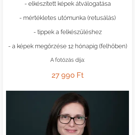
- elkészített képek átválogatása
- mértékletes utómunka (retusálás)
- tippek a felkészüléshez
- a képek megőrzése 12 hónapig (felhőben)
A fotózás díja:
27 990 Ft