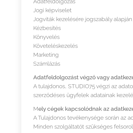
Adatfeldolgozás
Jogi képviselet
Jogviták kezelésére jogszabály alapján
Kézbesítés
Könyvelés
Követeléskezelés
Marketing
Számlázás
Adatfeldolgozást végző vagy adatkeze
A tulajdonos, STUDIO75 végzi az adatok
szerződéses ügyfelek adatainak kezelé
M
ely cégek kapcsolódnak az adatkez
A Tulajdonos tevékenysége során az ad
Minden szolgáltatót szükséges felsoro