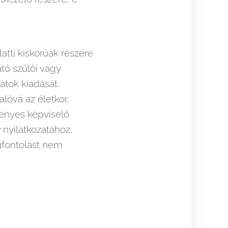
tti kiskorúak részére
tó szülői vagy
atok kiadását,
lóvá az életkor,
vényes képviselő
 nyilatkozatához,
gfontolást nem