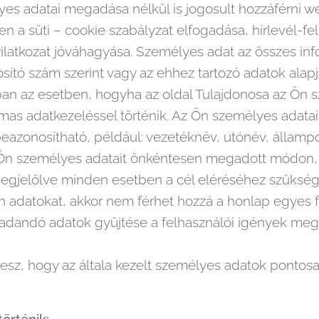
s adatai megadása nélkül is jogosult hozzáférni w
 a süti – cookie szabályzat elfogadása, hírlevél-fel
ilatkozat jóváhagyása. Személyes adat az összes in
ító szám szerint vagy az ehhez tartozó adatok alap
an az esetben, hogyha az oldal Tulajdonosa az Ön s
almas adatkezeléssel történik. Az Ön személyes adatai
azonosítható, például: vezetéknév, utónév, államp
 Ön személyes adatait önkéntesen megadott módon, 
 megjelölve minden esetben a cél eléréséhez szük
 adatokat, akkor nem férhet hozzá a honlap egyes f
gadandó adatok gyűjtése a felhasználói igények meg
sz, hogy az általa kezelt személyes adatok pontos