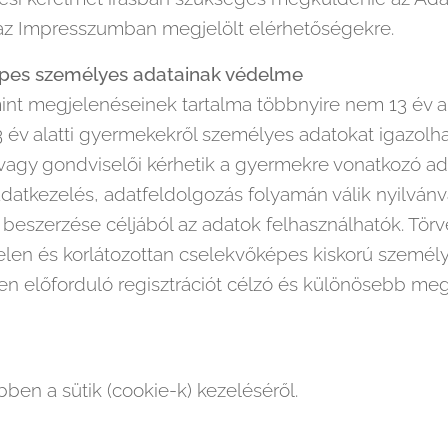
 az Impresszumban megjelölt elérhetőségekre.
képes személyes adatainak védelme
nt megjelenéseinek tartalma többnyire nem 13 év ala
 év alatti gyermekekről személyes adatokat igazolha
i vagy gondviselői kérhetik a gyermekre vonatkozó ad
datkezelés, adatfeldolgozás folyamán válik nyilvánva
 beszerzése céljából az adatok felhasználhatók. Tör
len és korlátozottan cselekvőképes kiskorú személy
n előforduló regisztrációt célzó és különösebb me
ben a sütik (cookie-k) kezeléséről.