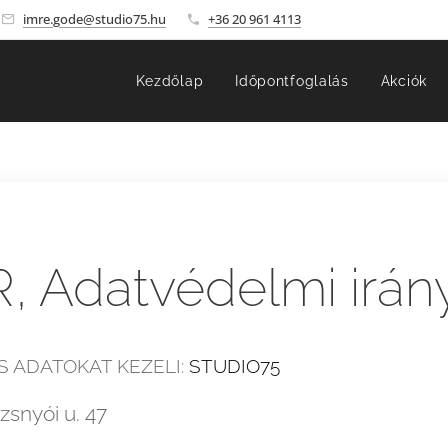
imre.gode@studio75.hu
+36 20 961 4113
Kezdőlap
Időpontfoglalás
Akciók
, Adatvédelmi irán
 ADATOKAT KEZELI:
STUDIO75
zsnyói u. 47