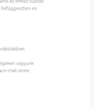
lméről és ehhez fűződő
t felfüggeszteni és
ovábbiakban:
őségeken vagyunk
e-mail címre.
hu