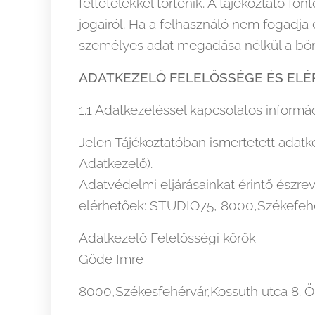
feltételekkel történik. A tájékoztató 
jogairól. Ha a felhasználó nem fogadja 
személyes adat megadása nélkül a bön
ADATKEZELŐ FELELŐSSÉGE ÉS EL
1.1 Adatkezeléssel kapcsolatos informá
Jelen Tájékoztatóban ismertetett adat
Adatkezelő).
Adatvédelmi eljárásainkat érintő észr
elérhetőek: STUDIO75, 8000,Székefehérvá
Adatkezelő Felelősségi körök
Göde Imre
8000,Székesfehérvár,Kossuth utca 8. 