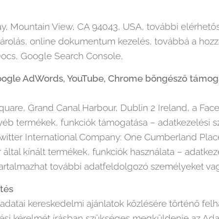
y, Mountain View, CA 94043, USA, további elérhető
l tárolás, online dokumentum kezelés, továbbá a hozz
Docs, Google Search Console,
Google AdWords, YouTube, Chrome böngésző támog
quare, Grand Canal Harbour, Dublin 2 Ireland, a Fac
yéb termékek, funkciók támogatása – adatkezelési s
Twitter International Company: One Cumberland Place
által kínált termékek, funkciók használata – adatkez
 tartalmazhat további adatfeldolgozó személyeket va
tés
tai kereskedelmi ajánlatok közlésére történő felha
rlési kérelmét írásban szükséges megküldenie az Ada