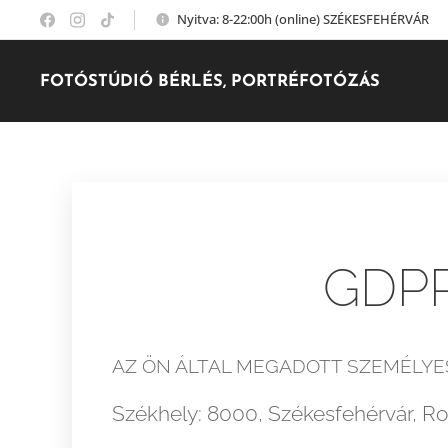
Nyitva: 8-22:00h (online) SZÉKESFEHÉRVÁR
FOTÓSTÚDIÓ BÉRLÉS, PORTRÉFOTÓZÁS
GDPR
AZ ÖN ÁLTAL MEGADOTT SZEMÉLYES
Székhely: 8000, Székesfehérvár, Ro