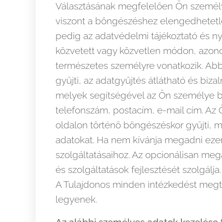
Választásának megfelelően Ön személye
viszont a böngészéshez elengedhetetlen
pedig az adatvédelmi tájékoztató és ny
közvetett vagy közvetlen módon, azonos
természetes személyre vonatkozik. Abb
gyűjti, az adatgyűjtés átlátható és biz
melyek segítségével az Ön személye be
telefonszám, postacím, e-mail cím. Az
oldalon történő böngészéskor gyűjti,
adatokat. Ha nem kívánja megadni ezen
szolgáltatásaihoz. Az opcionálisan me
és szolgáltatások fejlesztését szolgálja.
A Tulajdonos minden intézkedést megte
legyenek.