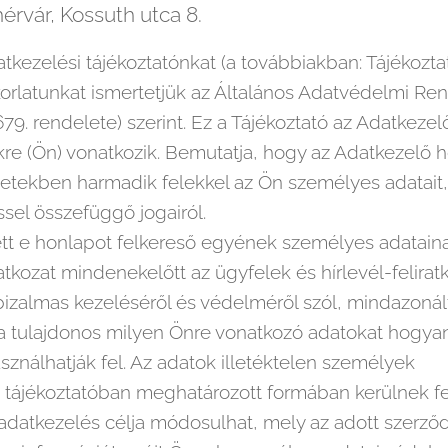
érvár, Kossuth utca 8.
atkezelési tájékoztatónkat (a továbbiakban: Tájékozt
orlatunkat ismertetjük az Általános Adatvédelmi Re
. rendelete) szerint. Ez a Tájékoztató az Adatkezelő
e (Ön) vonatkozik. Bemutatja, hogy az Adatkezelő h
esetekben harmadik felekkel az Ön személyes adatait
sel összefüggő jogairól.
ett e honlapot felkereső egyének személyes adatai
latkozat mindenekelőtt az ügyfelek és hírlevél-felir
bizalmas kezeléséről és védelméről szól, mindazonált
gy a tulajdonos milyen Önre vonatkozó adatokat hogya
sználhatják fel. Az adatok illetéktelen személyek
 tájékoztatóban meghatározott formában kerülnek fe
atkezelés célja módosulhat, mely az adott szerződ