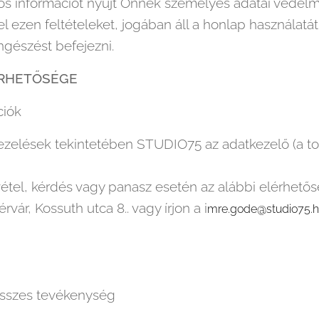
fontos információt nyújt Önnek személyes adatai véde
el ezen feltételeket, jogában áll a honlap használatá
gészést befejezni.
ÉRHETŐSÉGE
ciók
kezelések tekintetében STUDIO75 az adatkezelő (a t
evétel, kérdés vagy panasz esetén az alábbi elérhet
r, Kossuth utca 8.. vagy írjon a i
mre.gode@studio75.
Összes tevékenység