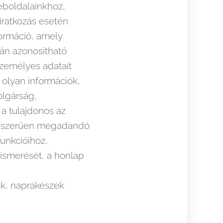
eboldalainkhoz,
iratkozás esetén
formáció, amely
ján azonosítható
zemélyes adatait
 olyan információk,
olgárság,
a tulajdonos az
ségszerűen megadandó
unkcióihoz,
ismerését, a honlap
ak, naprakészek