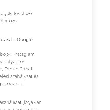
ségek, levelező
átartozó
atása – Google
ebook, Instagram,
zabályzat és
, Fenian Street,
elési szabályzat és
gy cégeket.
sználását, joga van
tkezelő részére, e-