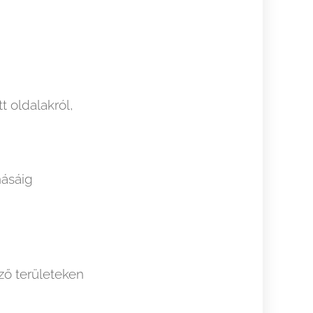
t oldalakról,
násáig
ző területeken