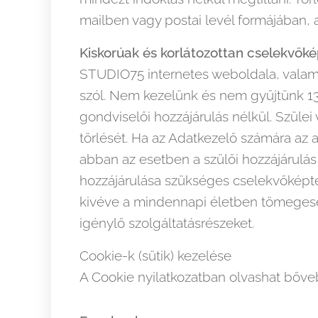
mailben vagy postai levél formájában,
Kiskorúak és korlátozottan cselekvő
STUDIO75 internetes weboldala, valami
szól. Nem kezelünk és nem gyűjtünk 13
gondviselői hozzájárulás nélkül. Szüle
törlését. Ha az Adatkezelő számára az a
abban az esetben a szülői hozzájárulás
hozzájárulása szükséges cselekvőképte
kivéve a mindennapi életben tömegese
igénylő szolgáltatásrészeket.
Cookie-k (sütik) kezelése
A Cookie nyilatkozatban olvashat bőveb