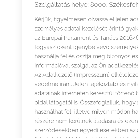
Szolgáltatás helye: 8000, Székesfeh
Kérjük, figyelmesen olvassa el jelen ad
személyes adatai kezelését érintő gyak
az Európai Parlament és Tanács 2016/679
fogyasztóként igénybe vevő személyekr
használja fel és osztja meg bizonyos 
információval szolgál az Ön adatkezelés
Az Adatkezelő (Impresszum) elkötelez
védelme iránt. Jelen tájékoztató és nyi
adatainak interneten keresztül történő 
oldal látogatói is. Összefoglaljuk, ho
használhat fel, illetve milyen módon ha
részére nem kerülnek átadásra és ezen
szerződésekben egyedi esetekben az ad