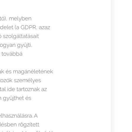
ató), melyben
ndelet (a GDPR, azaz
 szolgáltatásait
ogyan gyűjti,
, továbbá
nak és magánéletének
atkozók személyes
al ide tartoznak az
n gyűjthet és
lhasználásra. A
ésben rögzített