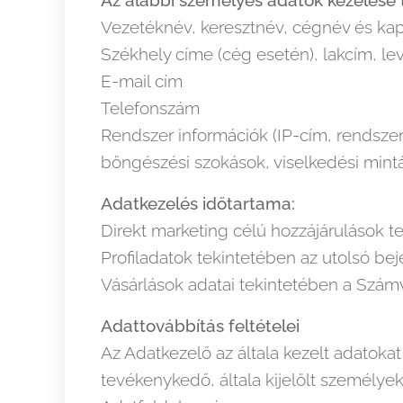
Az alábbi személyes adatok kezelése t
Vezetéknév, keresztnév, cégnév és kap
Székhely címe (cég esetén), lakcím, le
E-mail cím
Telefonszám
Rendszer információk (IP-cím, rendszer 
böngészési szokások, viselkedési mintá
Adatkezelés időtartama:
Direkt marketing célú hozzájárulások t
Profiladatok tekintetében az utolsó bej
Vásárlások adatai tekintetében a Számv.
Adattovábbítás feltételei
Az Adatkezelő az általa kezelt adatoka
tevékenykedő, általa kijelölt személyek