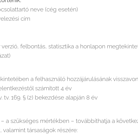
örténik:
csolattartó neve (cég esetén)
velezési cím
verzió, felbontás, statisztika a honlapon megtekintet
zat)
ekintetében a felhasználó hozzájárulásának visszavo
elentkezéstől számított 4 év
 tv. 169. § (2) bekezdése alapján 8 év
t – a szükséges mértékben – továbbíthatja a követke
, valamint társaságok részére: