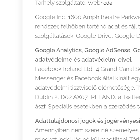
Tárhely szolgáltató: Web
node
Google Inc.: 1600 Amphitheatre Parkwa
rendszer, felhőben történő adat és fáj
szolgáltatások: Google Drive, Google 
Google Analytics, Google AdSense, 
adatvédelme és adatvédelmi elvei.
Facebook Ireland Ltd.: 4 Grand Canal S
Messenger és Facebook által kínált eg
adatvédelmi tisztviselő elérhetősége. 
Dublin 2, D02 AX07 IRELAND, a Twitter 
ászf. Speciális esetekben a szerződés
Adattulajdonosi jogok és jogérvényesí
Amennyiben nem szeretné személyes ada
mindezt indoklás nélkül megtiltani. Tö