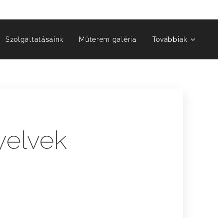
Szolgáltatásaink
Műterem galéria
Továbbiak
yelvek