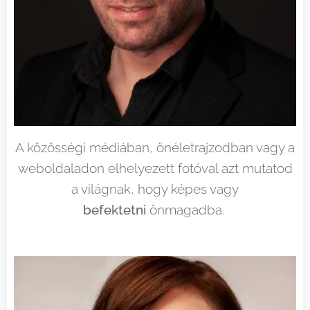
A közösségi médiában, önéletrajzodban vagy a
weboldaladon elhelyezett fotóval azt mutatod
a világnak, hogy képes vagy
befektetni
önmagadba.