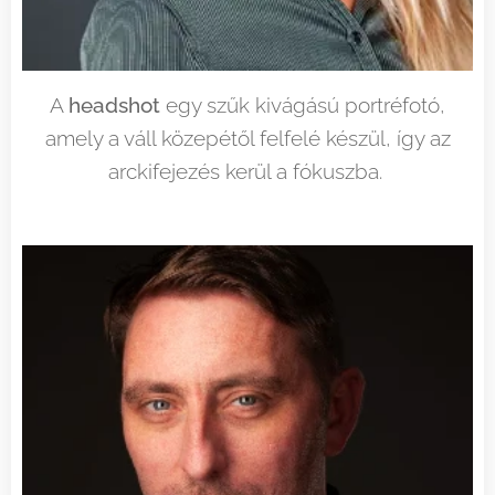
A
headshot
egy szűk kivágású portréfotó,
amely a váll közepétől felfelé készül, így az
arckifejezés kerül a fókuszba.