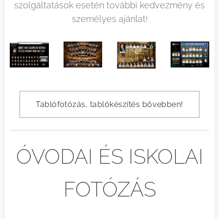
szolgáltatások esetén további kedvezmény és
személyes ajánlat!
Tablófotózás, tablókészítés bővebben!
ÓVODAI ÉS ISKOLAI
FOTÓZÁS