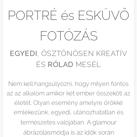
PORTRÉ és ESKÜVŐ
FOTÓZÁS
EGYEDI
, ÖSZTÖNÖSEN KREATÍV
ÉS
RÓLAD
MESÉL
Nem kell hangsúlyozni, hogy milyen fontos
az az alkalom amikor két ember összeköti az
életét. Olyan esemény amelyre örökké
emlékezünk, egyedi, utánozhatatlan és
A glamour
természetes valójában.
ábrázolásmódja is az idők során