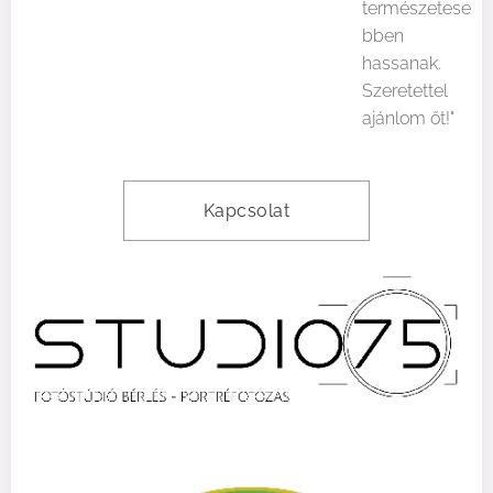
természetese
bben
hassanak.
Szeretettel
ajánlom őt!"
Kapcsolat