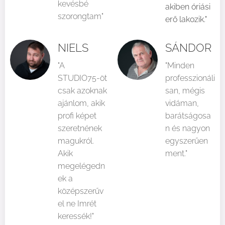
kevésbé
akiben óriási
szorongtam"
erő lakozik."
NIELS
SÁNDOR
"A
"Minden
STUDIO75-öt
professzionáli
csak azoknak
san, mégis
ajánlom, akik
vidáman,
profi képet
barátságosa
szeretnének
n és nagyon
magukról.
egyszerűen
Akik
ment."
megelégedn
ek a
középszerűv
el ne Imrét
keressék!"