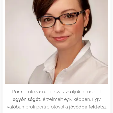
Portré fotózásnál elővarázsoljuk a modell
egyéniségét
, érzelmeit egy képben. Egy
valóban profi portréfotóval a
jövődbe fektetsz