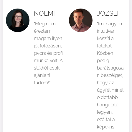
NOÉMI
JÓZSEF
"Még nem
"Imi nagyon
éreztem
intuitívan
magam ilyen
készíti a
jól fotózáson,
fotókat.
gyors és profi
Közben
munka volt. A
pedig
stúdiót csak
barátságosa
ajánlani
n beszélget,
tudom!"
hogy az
ügyfél minél
oldottabb
hangulatú
legyen,
ezáltal a
képek is