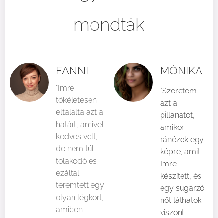
mondták
FANNI
MÓNIKA
"Imre
"Szeretem
tökéletesen
azt a
eltalálta azt a
pillanatot,
határt, amivel
amikor
kedves volt,
ránézek egy
de nem túl
képre, amit
tolakodó és
Imre
ezáltal
készített, és
teremtett egy
egy sugárzó
olyan légkört,
nőt láthatok
amiben
viszont