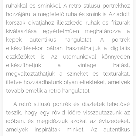
ruhákkal és sminkkel. A retró stílusú portrékhoz
hozzájárul a megfelelő ruha és smink is. Az adott
korszak divatjához illeszkedő ruhák és frizurák
kiválasztása egyértelműen meghatározza a
képek autentikus hangulatát. A portrék
elkészítésekor bátran használhatjuk a digitális
eszközöket is. Az utómunkával könnyedén
elkészíthetjük a vintage hatást,
megváltoztathatjuk a színeket és textúrákat,
illetve hozzáadhatunk olyan effekteket, amelyek
tovább emelik a retró hangulatot.
A retró stílusú portrék és díszletek lehetővé
teszik, hogy egy rövid időre visszautazzunk az
időben, és megidézzük azokat az évtizedeket,
amelyek inspiráltak minket. Az autentikus