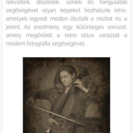
rekvizitek, díszletek, színek és hangulatok
segítségével olyan képeket hozhatunk létre,
amelyek egyedi módon ötvözik a múltat és a
jelent. Az eredmény egy különleges sorozat,
amely megörökíti a retró stílus varázsát a
modern fotográfia segítségével.