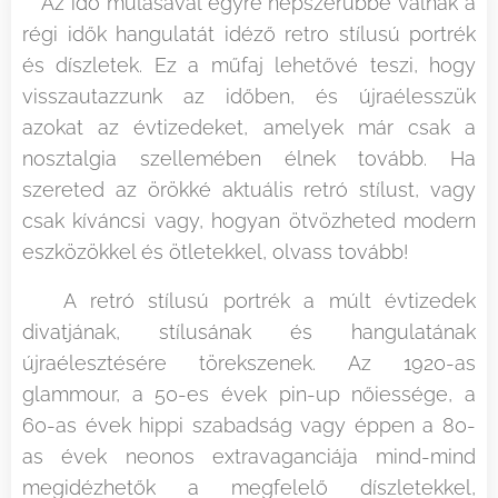
Az idő múlásával egyre népszerűbbé válnak a
régi idők hangulatát idéző retro stílusú portrék
és díszletek. Ez a műfaj lehetővé teszi, hogy
visszautazzunk az időben, és újraélesszük
azokat az évtizedeket, amelyek már csak a
nosztalgia szellemében élnek tovább. Ha
szereted az örökké aktuális retró stílust, vagy
csak kíváncsi vagy, hogyan ötvözheted modern
eszközökkel és ötletekkel, olvass tovább!
A retró stílusú portrék a múlt évtizedek
divatjának, stílusának és hangulatának
újraélesztésére törekszenek. Az 1920-as
glammour, a 50-es évek pin-up nőiessége, a
60-as évek hippi szabadság vagy éppen a 80-
as évek neonos extravaganciája mind-mind
megidézhetők a megfelelő díszletekkel,