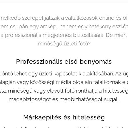
emelkedő szerepet játszik a vállalkozások online és 
ó nem csupán egy arckép, hanem egy hatékony eszköz
a professzionális megjelenés biztosítására. De miért 
minőségű üzleti fotó?
Professzionális első benyomás
ntő lehet egy üzleti kapcsolat kialakításában. Az ü
lapján vagy közösségi média oldalain találkoznak elő
ssz minőségű vagy elavult fotó ronthatja a hitelessé
magabiztosságot és megbízhatóságot sugall.
Márkaépítés és hitelesség