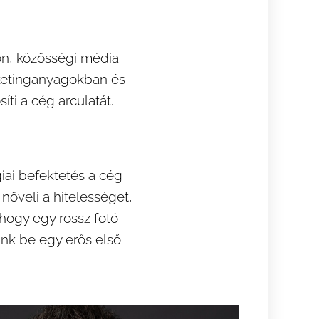
on, közösségi média
rketinganyagokban és
ti a cég arculatát.
iai befektetés a cég
 növeli a hitelességet,
 hogy egy rossz fotó
sünk be egy erős első