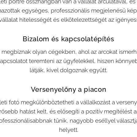
zleti portré összhangban van a vállalat arculatával, és 
azottak egységes, professzionális megjelenésű kép
 vállalat hitelességét és elkötelezettségét az igényess
Bizalom és kapcsolatépítés
egbíznak olyan cégekben, ahol az arcokat ismerhet
pcsolatot teremteni az ügyfelekkel, hiszen könnyeb
látják, kivel dolgoznak együtt.
Versenyelőny a piacon
zleti fotó megkülönböztetheti a vállalkozást a versen
rősebb hatást kelt, és elősegíti a pozitív megítélést
ofesszionálisabbnak tűnik, nagyobb eséllyel választj
helyett.