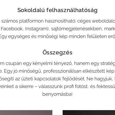
Sokoldalú felhasználhatóság
otó számos platformon hasznosítható: céges weboldal
n, Facebook, Instagram), sajtómegjelenésekben, ma
gy egységes és minőségi kép minden felületen erősí
Összegzés
 nem csupán egy kényelmi tényező, hanem egy stratég
. Egy jó minőségű, professzionálisan elkészített kép
lősegíti az üzleti kapcsolatok fejlődését. Ne hagyjuk,
inket a sikerre – válasszunk profi fotóst, és fektes
benyomásba!