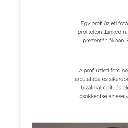
Egy profi üzleti f
profilokon (LinkedI
prezentációkban. E
A profi üzleti fotó
arculatába és sikerébe
bizalmat épít, és e
csökkentse az esélye