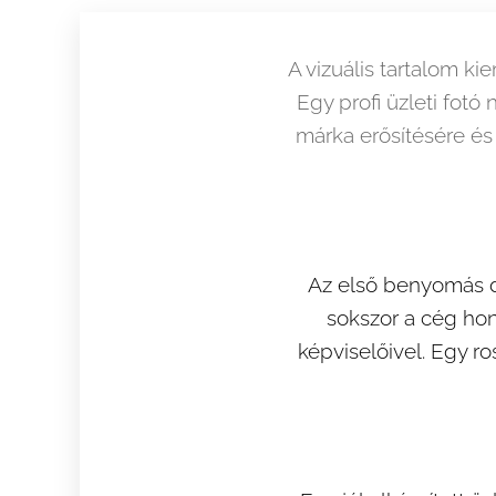
A vizuális tartalom ki
Egy profi üzleti fot
márka erősítésére és 
Az első benyomás dö
sokszor a cég hon
képviselőivel. Egy ro