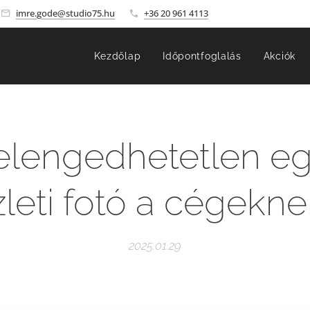
imre.gode@studio75.hu
+36 20 961 4113
Kezdőlap
Időpontfoglalás
Akciók
elengedhetetlen eg
zleti fotó a cégekne
2025.01.29