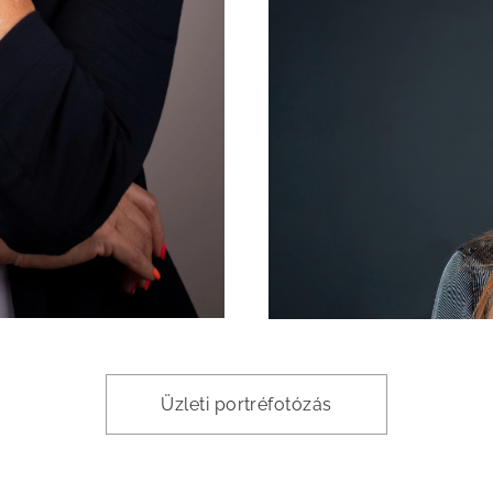
Üzleti portréfotózás