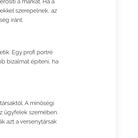
erősíti a márkát. Ha a
ekkel szerepelnek, az
ég iránt.
ik. Egy profi portré
b bizalmat építeni, ha
ytársaktól. A minőségi
 az ügyfelek szemében.
ák azt a versenytársak