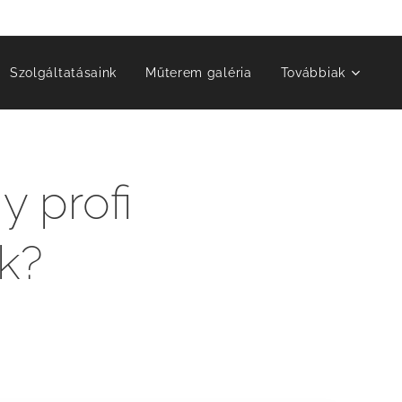
Szolgáltatásaink
Műterem galéria
Továbbiak
y profi
k?